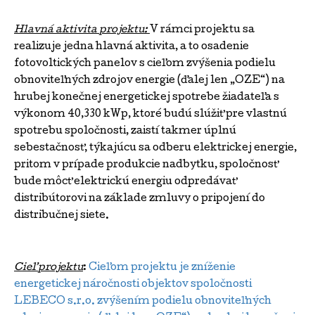
Hlavná aktivita projektu:
V rámci projektu sa
realizuje jedna hlavná aktivita, a to osadenie
fotovoltických panelov s cieľom zvýšenia podielu
obnoviteľných zdrojov energie (ďalej len „OZE“) na
hrubej konečnej energetickej spotrebe žiadateľa s
výkonom 40,330 kWp, ktoré budú slúžiť pre vlastnú
spotrebu spoločnosti, zaistí takmer úplnú
sebestačnosť, týkajúcu sa odberu elektrickej energie,
pritom v prípade produkcie nadbytku, spoločnosť
bude môcť elektrickú energiu odpredávať
distribútorovi na základe zmluvy o pripojení do
distribučnej siete.
Cieľ projektu
:
Cieľom projektu je zníženie
energetickej náročnosti objektov spoločnosti
LEBECO s.r.o. zvýšením podielu obnoviteľných